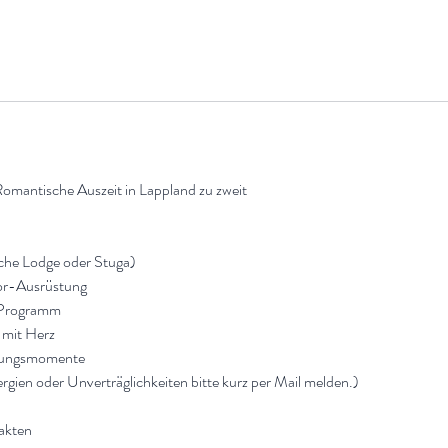
Romantische Auszeit in Lappland zu zweit
che Lodge oder Stuga)
or-Ausrüstung
t Programm
 mit Herz
nungsmomente
ergien oder Unverträglichkeiten bitte kurz per Mail melden.)
fakten