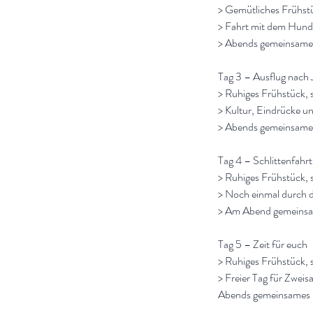
> Gemütliches Frühstüc
> Fahrt mit dem Hunde
> Abends gemeinsame
Tag 3 – Ausflug nach
> Ruhiges Frühstück, s
> Kultur, Eindrücke u
> Abends gemeinsame
Tag 4 – Schlittenfahr
> Ruhiges Frühstück, s
> Noch einmal durch d
> Am Abend gemeinsame
Tag 5 – Zeit für euch
> Ruhiges Frühstück, s
> Freier Tag für Zwei
Abends gemeinsames 