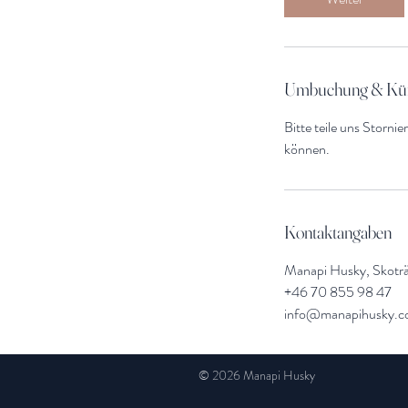
Umbuchung & Kü
Bitte teile uns Storn
können.
Kontaktangaben
Manapi Husky, Skoträ
+46 70 855 98 47
info@manapihusky.
© 2026 Manapi Husky