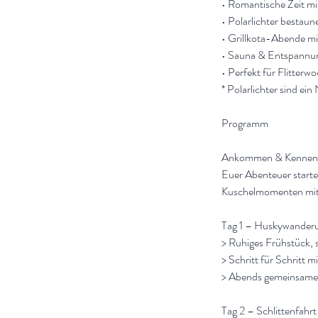
• Romantische Zeit mi
• Polarlichter bestau
• Grillkota-Abende mi
• Sauna & Entspannung
• Perfekt für Flitter
* Polarlichter sind ei
Programm
Ankommen & Kennen
Euer Abenteuer starte
Kuschelmomenten mit
Tag 1 – Huskywander
> Ruhiges Frühstück, s
> Schritt für Schritt
> Abends gemeinsame
Tag 2 – Schlittenfahr