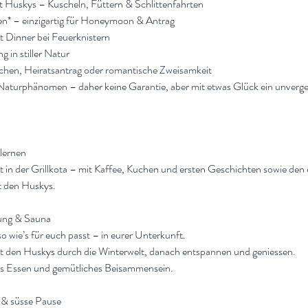
t Huskys – Kuscheln, Füttern & Schlittenfahrten
nen* – einzigartig für Honeymoon & Antrag
t Dinner bei Feuerknistern
 in stiller Natur
wochen, Heiratsantrag oder romantische Zweisamkeit
n Naturphänomen – daher keine Garantie, aber mit etwas Glück ein unverges
lernen
t in der Grillkota – mit Kaffee, Kuchen und ersten Geschichten sowie den 
 den Huskys.
ung & Sauna
o wie’s für euch passt – in eurer Unterkunft.
 mit den Huskys durch die Winterwelt, danach entspannen und geniessen.
s Essen und gemütliches Beisammensein.
t & süsse Pause