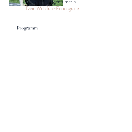
Inhaberin & Eigentümerin
Dein Wohlfühl-Ferienguide
​Programm
Tag 1: Ankommen & Eintauchen
Begrüssung im Camp, Kennenlernen der
Huskys, Einführung in Sicherheit und
Ablauf. Erste Zeit im Kennel, ankommen,
beobachten, fühlen.
Gemeinsames Abendessen am Feuer.
Tag 2: Kennel & Trekking
> Morgenroutine mit Füttern und Pflege.
> Gemütliche Husky-Trekkingtour durch
Wald und Naturpfade.
> Nachmittag frei für Ruhe, See oder
Kuschelzeit mit den Hunden.
Tag 3: Wasser & Weite
> Einführung ins Kanufahren.
> Ruhige Tour auf dem See – gleiten statt