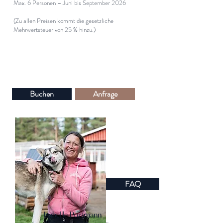
Max. 6 Personen – Juni bis September 2026
(Zu allen Preisen kommt die gesetzliche
Mehrwertsteuer von 25 % hinzu.)
Buchen
Anfrage
FAQ
Isabelle Portmann