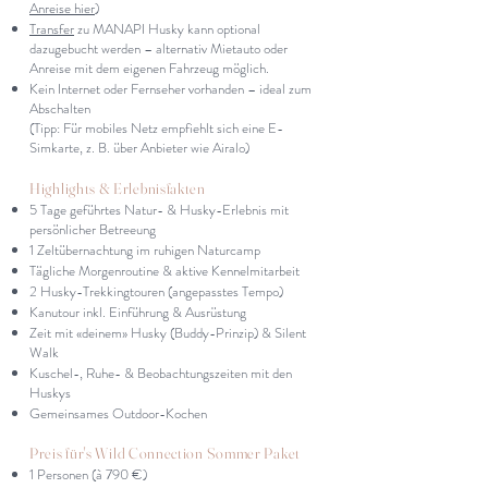
Anreise hier
)
Transfer
zu MANAPI Husky kann optional
dazugebucht werden – alternativ Mietauto oder
Anreise mit dem eigenen Fahrzeug möglich.
Kein Internet oder Fernseher vorhanden – ideal zum
Abschalten
(Tipp: Für mobiles Netz empfiehlt sich eine E-
Simkarte, z. B. über Anbieter wie Airalo)
Highlights & Erlebnisfakten
5 Tage geführtes Natur- & Husky-Erlebnis mit
persönlicher Betreeung
1 Zeltübernachtung im ruhigen Naturcamp
Tägliche Morgenroutine & aktive Kennelmitarbeit
2 Husky-Trekkingtouren (angepasstes Tempo)
Kanutour inkl. Einführung & Ausrüstung
Zeit mit «deinem» Husky (Buddy-Prinzip) & Silent
Walk
Kuschel-, Ruhe- & Beobachtungszeiten mit den
Huskys
Gemeinsames Outdoor-Kochen
Preis für's Wild Connection Sommer Paket
1 Personen (à 790 €)