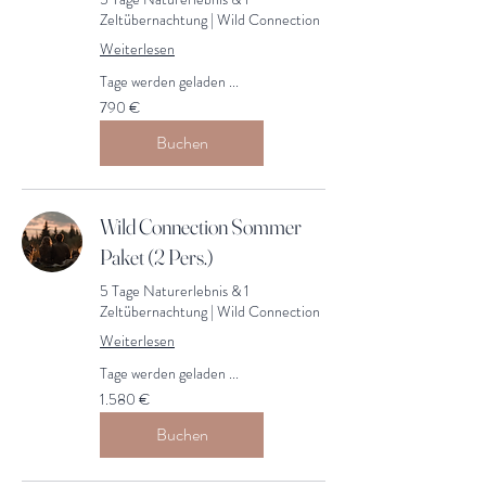
Zeltübernachtung | Wild Connection
Weiterlesen
Tage werden geladen ...
790
790 €
Euro
Buchen
Wild Connection Sommer
Paket (2 Pers.)
5 Tage Naturerlebnis & 1
Zeltübernachtung | Wild Connection
Weiterlesen
Tage werden geladen ...
1.580
1.580 €
Euro
Buchen