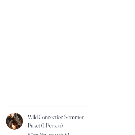
hetzen.
> Abends gemeinsames Kochen im Camp.
Tag 4: Buddy-Tag & Silent Walk
> Zeit mit «deinem» Husky (Buddy-
Prinzip).
>
Trekkingtour mit einer Etappe in
bewusster Stille.
Tag 5: Abschluss & Abreise
> Letzte Morgenrunde im Kennel,
gemeinsamer Ausklang und
Verabschiedung.
Wild Connection Sommer
Paket (1 Person)
5 Tage Naturerlebnis & 1