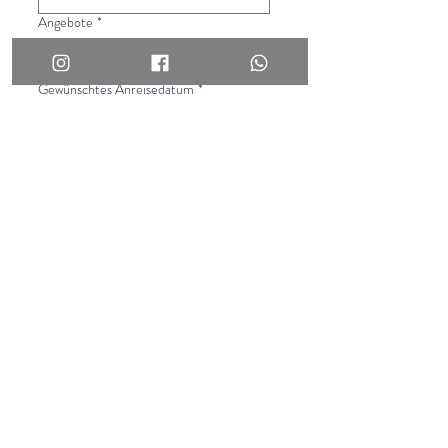
Angebote
*
Gewünschtes Anreisedatum
*
Gewünschtes Abreisedatum
*
Nachricht
*
Senden